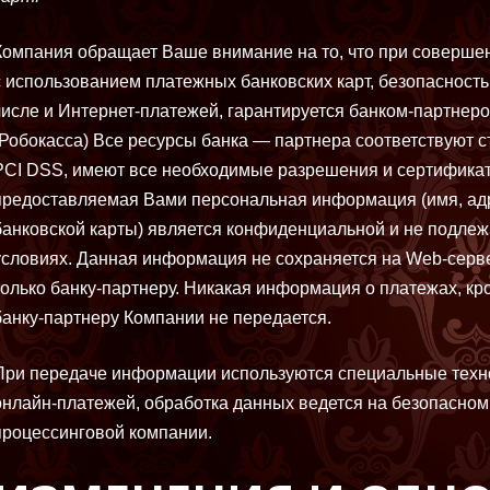
Компания обращает Ваше внимание на то, что при соверше
с использованием платежных банковских карт, безопасность
числе и Интернет-платежей, гарантируется банком-партне
(Робокасса) Все ресурсы банка — партнера соответствуют 
PCI DSS, имеют все необходимые разрешения и сертифика
предоставляемая Вами персональная информация (имя, адре
банковской карты) является конфиденциальной и не подлеж
условиях. Данная информация не сохраняется на Web-серв
только банку-партнеру. Никакая информация о платежах, кр
банку-партнеру Компании не передается.
При передаче информации используются специальные техн
онлайн-платежей, обработка данных ведется на безопасно
процессинговой компании.