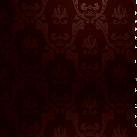
стимуляторы
Вибропули ,
минивибраторы