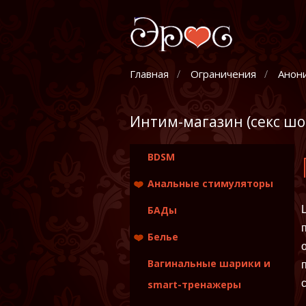
Главная
Ограничения
Анон
Интим-магазин (секс шо
BDSM
Анальные стимуляторы
Анальные стимуляторы
БАДы
и пробки без вибрации
Белье
Анальные стимуляторы
и пробки с вибрацией
Женское
Вагинальные шарики и
Массажеры простаты
smart-тренажеры