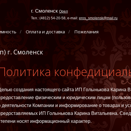
г. Смоленск
Орел
Тел.: (4812) 54-20-58, e-mail:
eros_smolensk@mail.ru
имность
Оплата и доставка
Пожелания
п) г. Смоленск
Политика конфедициал
Целью создания настоящего сайта ИП Голынькова Карина В
предоставление физическим и юридическим лицам (пользо
о деятельности Компании и информирование о товарах и усл
предоставляемых ИП Голынькова Карина Витальевна. Свед
степени носят информационный характер.