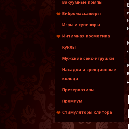
Вакуумные помпы
Вибромассажеры
Вибраторы
Игры и сувениры
Вибраторы для пар
Интимная косметика
Страпоны
Фаллоимитаторы
Игры и сувениры
Куклы
Лубриканты
Мужские секс-игрушки
Массажные
масла,свечи,эликсиры
Насадки и эрекционные
Уход за игрушками
кольца
Презервативы
Премиум
Стимуляторы клитора
Вакуумные