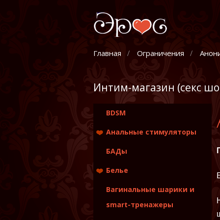
Главная
Ограничения
Анон
Интим-магазин (секс шо
BDSM
Анальные стимуляторы
Анальные стимуляторы
БАДы
и пробки без вибрации
Белье
Анальные стимуляторы
и пробки с вибрацией
Женское
Вагинальные шарики и
Массажеры простаты
smart-тренажеры