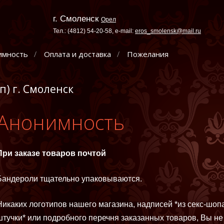
г. Смоленск
Орел
Тел.: (4812) 54-20-58, e-mail:
eros_smolensk@mail.ru
имность
Оплата и доставка
Пожелания
п) г. Смоленск
Анонимность
При заказе товаров почтой
Бандероли тщательно упаковываются.
Никаких логотипов нашего магазина, надписей *из секс-шоп
штучки* или подробного перечня заказанных товаров, Вы не