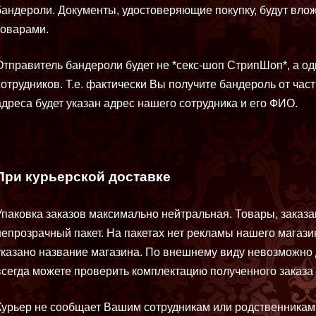
бандероли. Документы, удостоверяющие покупку, будут вло
товарами.
Отправитель бандероли будет не *секс-шоп СтрипШоп*, а о
сотрудников. Т.е. фактически Вы получите бандероль от част
адреса будет указан адрес нашего сотрудника и его ФИО.
При курьерской доставке
Упаковка заказов максимально нейтральная. Товары, заказ
непрозрачный пакет. На пакетах нет рекламы нашего магазин
указано название магазина. По внешнему виду невозможно 
всегда можете проверить комплектацию полученного заказа 
Курьер не сообщает Вашим сотрудникам или родственникам 