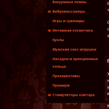
Вакуумные помпы
Вибромассажеры
Вибраторы
Игры и сувениры
Вибраторы для пар
Интимная косметика
Страпоны
Фаллоимитаторы
Игры и сувениры
Куклы
Лубриканты
Мужские секс-игрушки
Массажные
масла,свечи,эликсиры
Насадки и эрекционные
Уход за игрушками
кольца
Презервативы
Премиум
Стимуляторы клитора
Вакуумные