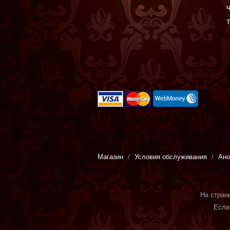
стимуляторы
Вибропули ,
минивибраторы
Магазин
Условия обслуживания
Ано
На стран
Если